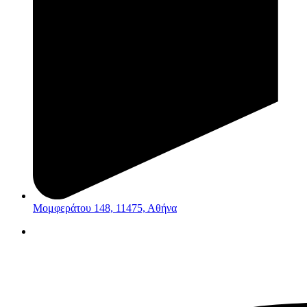
Μομφεράτου 148, 11475, Αθήνα