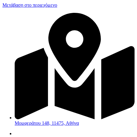
Μετάβαση στο περιεχόμενο
Μομφεράτου 148, 11475, Αθήνα