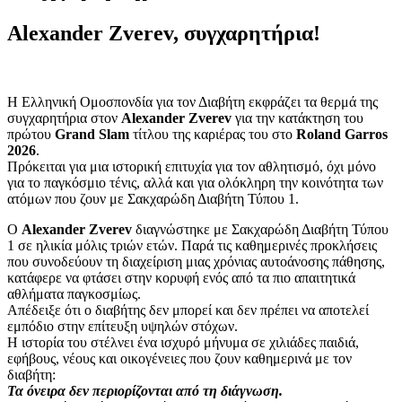
Alexander Zverev, συγχαρητήρια!
Η Ελληνική Ομοσπονδία για τον Διαβήτη εκφράζει τα θερμά της
συγχαρητήρια στον
Alexander Zverev
για την κατάκτηση του
πρώτου
Grand Slam
τίτλου της καριέρας του στο
Roland Garros
2026
.
Πρόκειται για μια ιστορική επιτυχία για τον αθλητισμό, όχι μόνο
για το παγκόσμιο τένις, αλλά και για ολόκληρη την κοινότητα των
ατόμων που ζουν με Σακχαρώδη Διαβήτη Τύπου 1.
Ο
Alexander Zverev
διαγνώστηκε με Σακχαρώδη Διαβήτη Τύπου
1 σε ηλικία μόλις τριών ετών. Παρά τις καθημερινές προκλήσεις
που συνοδεύουν τη διαχείριση μιας χρόνιας αυτοάνοσης πάθησης,
κατάφερε να φτάσει στην κορυφή ενός από τα πιο απαιτητικά
αθλήματα παγκοσμίως.
Απέδειξε ότι ο διαβήτης δεν μπορεί και δεν πρέπει να αποτελεί
εμπόδιο στην επίτευξη υψηλών στόχων.
Η ιστορία του στέλνει ένα ισχυρό μήνυμα σε χιλιάδες παιδιά,
εφήβους, νέους και οικογένειες που ζουν καθημερινά με τον
διαβήτη:
Τα όνειρα δεν περιορίζονται από τη διάγνωση.