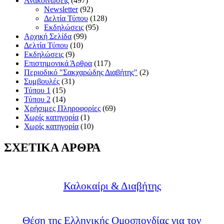
Ανακοινώσεις
(497)
Newsletter
(92)
Δελτία Τύπου
(128)
Εκδηλώσεις
(95)
Αρχική Σελίδα
(99)
Δελτία Τύπου
(10)
Εκδηλώσεις
(9)
Επιστημονικά Άρθρα
(117)
Περιοδικό "Σακχαρώδης Διαβήτης"
(2)
Συμβουλές
(31)
Τύπου 1
(15)
Τύπου 2
(14)
Χρήσιμες Πληροφορίες
(69)
Χωρίς κατηγορία
(1)
Χωρίς κατηγορία
(10)
ΣΧΕΤΙΚΑ ΑΡΘΡΑ
Καλοκαίρι & Διαβήτης
Θέση της Ελληνικής Ομοσπονδίας για τον