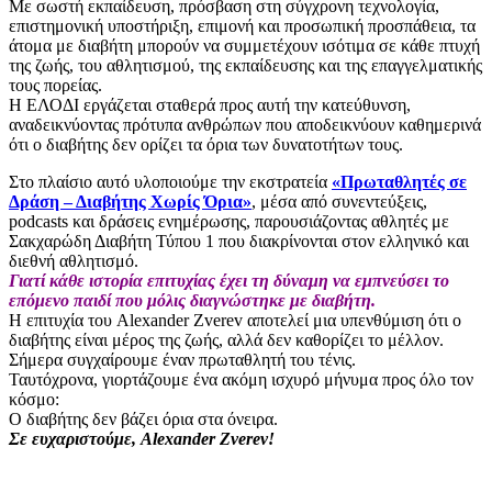
Με σωστή εκπαίδευση, πρόσβαση στη σύγχρονη τεχνολογία,
επιστημονική υποστήριξη, επιμονή και προσωπική προσπάθεια, τα
άτομα με διαβήτη μπορούν να συμμετέχουν ισότιμα σε κάθε πτυχή
της ζωής, του αθλητισμού, της εκπαίδευσης και της επαγγελματικής
τους πορείας.
Η ΕΛΟΔΙ εργάζεται σταθερά προς αυτή την κατεύθυνση,
αναδεικνύοντας πρότυπα ανθρώπων που αποδεικνύουν καθημερινά
ότι ο διαβήτης δεν ορίζει τα όρια των δυνατοτήτων τους.
Στο πλαίσιο αυτό υλοποιούμε την εκστρατεία
«Πρωταθλητές σε
Δράση – Διαβήτης Χωρίς Όρια»
, μέσα από συνεντεύξεις,
podcasts και δράσεις ενημέρωσης, παρουσιάζοντας αθλητές με
Σακχαρώδη Διαβήτη Τύπου 1 που διακρίνονται στον ελληνικό και
διεθνή αθλητισμό.
Γιατί κάθε ιστορία επιτυχίας έχει τη δύναμη να εμπνεύσει το
επόμενο παιδί που μόλις διαγνώστηκε με διαβήτη.
Η επιτυχία του Alexander Zverev αποτελεί μια υπενθύμιση ότι ο
διαβήτης είναι μέρος της ζωής, αλλά δεν καθορίζει το μέλλον.
Σήμερα συγχαίρουμε έναν πρωταθλητή του τένις.
Ταυτόχρονα, γιορτάζουμε ένα ακόμη ισχυρό μήνυμα προς όλο τον
κόσμο:
Ο διαβήτης δεν βάζει όρια στα όνειρα.
Σε ευχαριστούμε, Alexander Zverev!