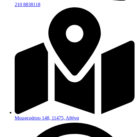
210 8838118
Μομφεράτου 148, 11475, Αθήνα