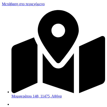
Μετάβαση στο περιεχόμενο
Μομφεράτου 148, 11475, Αθήνα