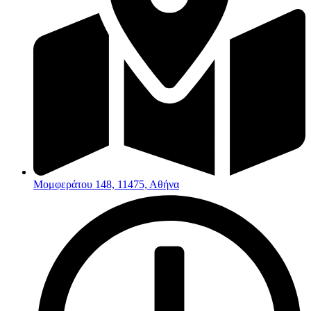
Μομφεράτου 148, 11475, Αθήνα