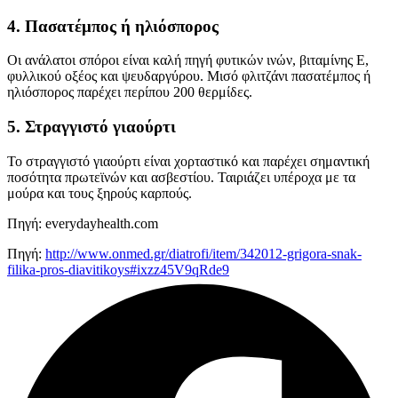
4. Πασατέμπος ή ηλιόσπορος
Οι ανάλατοι σπόροι είναι καλή πηγή φυτικών ινών, βιταμίνης Ε,
φυλλικού οξέος και ψευδαργύρου. Μισό φλιτζάνι πασατέμπος ή
ηλιόσπορος παρέχει περίπου 200 θερμίδες.
5. Στραγγιστό γιαούρτι
Το στραγγιστό γιαούρτι είναι χορταστικό και παρέχει σημαντική
ποσότητα πρωτεϊνών και ασβεστίου. Ταιριάζει υπέροχα με τα
μούρα και τους ξηρούς καρπούς.
Πηγή: everydayhealth.com
Πηγή:
http://www.onmed.gr/diatrofi/item/342012-grigora-snak-
filika-pros-diavitikoys#ixzz45V9qRde9