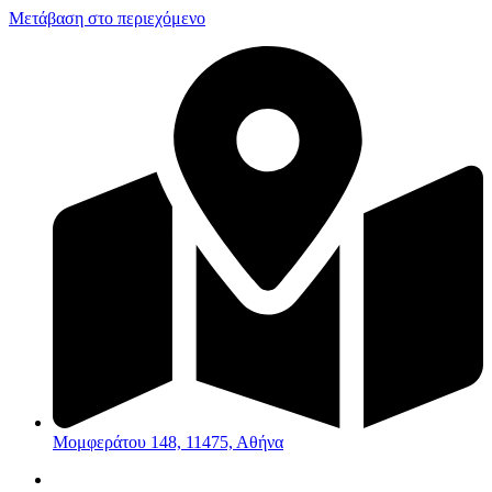
Μετάβαση στο περιεχόμενο
Μομφεράτου 148, 11475, Αθήνα