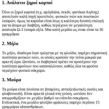
1. Ανάλατοι ξηροί καρποί
Όλοι οι ξηροί καρποί (π.χ. αμύγδαλα, πεκάν, φιστίκια Αιγίνης)
αποτελούν καλή πηγή πρωτεϊνών, φυτικών ινών και ποιοτικών
λιπαρών, όμως τα καρύδια είναι ίσως η καλύτερη δυνατή επιλογή
για τα άτομα με διαβήτη, καθώς περιέχουν σε μεγαλύτερη
αναλογία Ω-3 λιπαρά οξέα. Μια καλή μερίδα ως σνακ είναι τα 30
γραμμάρια.
2. Μήλο
Το μήλο, ιδιαίτερα όταν τρώγεται με τη φλούδα, παρέχει σημαντική
ποσότητα φυτικών ινών, οι οποίες κρατούν την πείνα μακριά για
αρκετή ώρα. Ωστόσο, οι διαβητικοί πρέπει να προσέχουν την
ποσότητα φρούτων που καταναλώνουν, καθώς όλα τα φρούτα
περιέχουν φυσικά σάκχαρα.
3. Μούρα
Τα μούρα είναι πλούσια σε βιταμίνες, αντιοξειδωτικές ουσίες και
φλαβονοειδή. Είναι αρκετά γλυκά στη γεύση, ωστόσο δεν
απορρυθμίζουν σε μεγάλο βαθμό τα επίπεδα σακχάρου.
Ενδεικτικά, ένα μεγάλο φλιτζάνι φράουλες παρέχει περίπου 15
γραμμάρια υδατανθράκων.