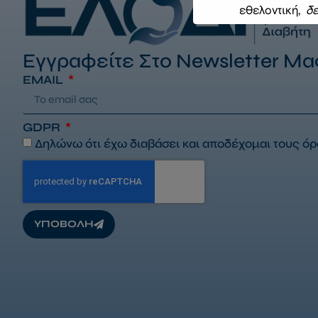
εθελοντική,
δε
Εγγραφείτε Στο Newsletter Μα
EMAIL
GDPR
Δηλώνω ότι έχω διαβάσει και αποδέχομαι τους
όρ
ΥΠΟΒΟΛΗ