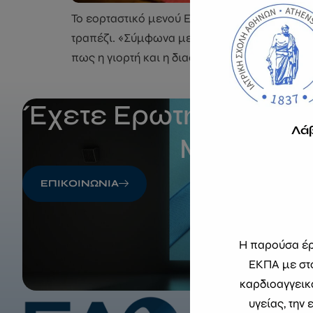
Το εορταστικό μενού Εδέσματα πλούσια σε λι
τραπέζι. «Σύμφωνα με έρευνες, τον Δεκέμβρι
πως η γιορτή και η διασκέδαση είναι συνυφα
Έχετε Ερωτήσεις; Επ
Λά
Μαζί Μας
ΕΠΙΚΟΙΝΩΝΙΑ
Η παρούσα έρε
ΕΚΠΑ με στό
καρδιοαγγεικ
υγείας, την