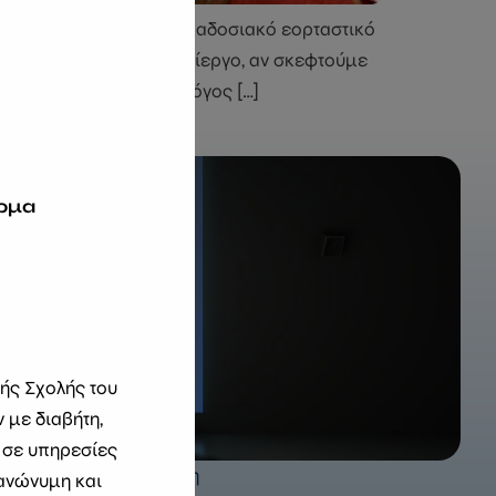
 κλασικές αξίες στο παραδοσιακό εορταστικό
ερβαίνουν. Καθόλου περίεργο, αν σκεφτούμε
διαιτολόγος-διατροφολόγος […]
ρμα
κής Σχολής του
 με διαβήτη,
 σε υπηρεσίες
όγους ατόμων με διαβήτη
 ανώνυμη και