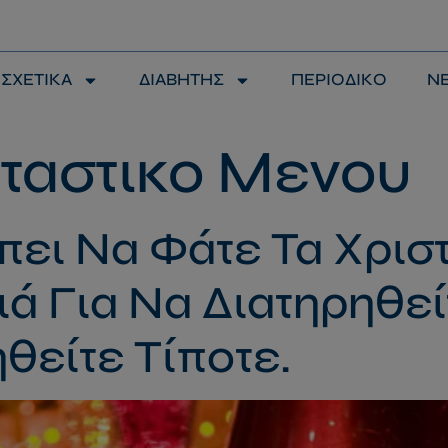
modal-check
ΣΧΕΤΙΚΑ
ΔΙΑΒΗΤΗΣ
ΠΕΡΙΟΔΙΚΟ
Ν
ταστικο Μενου
πει Να Φάτε Τα Χρισ
ά Για Να Διατηρηθε
θείτε Τίποτε.