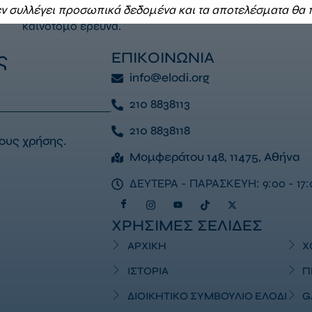
στην Ελλάδα, προωθώντας την ευαισθητοποίηση, την εκ
ν συλλέγει προσωπικά δεδομένα και τα αποτελέσματα θα
καινοτόμο έρευνα.
αποκλειστικά σε συγκεντρωτική μορφή.
ς
ΕΠΙΚΟΙΝΩΝΙΑ
info@elodi.org
This will close in
16
seconds
210 8838113
210 8838118
ους χρήσης
.
Μομφεράτου 148, 11475, Αθήνα
ΔΕΥΤΕΡΑ - ΠΑΡΑΣΚΕΥΗ: 9:00 - 17:
ΧΡΗΣΙΜΕΣ ΣΕΛΙΔΕΣ
ΑΡΧΙΚΗ
Χ
ΙΣΤΟΡΙΑ
Π
ΔΙΟΙΚΗΤΙΚΟ ΣΥΜΒΟΥΛΙΟ ΕΛΟΔΙ
G