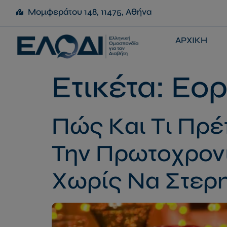
Μομφεράτου 148, 11475, Αθήνα
ΑΡΧΙΚΗ
Ετικέτα:
Εορ
Πώς Και Τι Πρέ
Την Πρωτοχρονι
Χωρίς Να Στερη