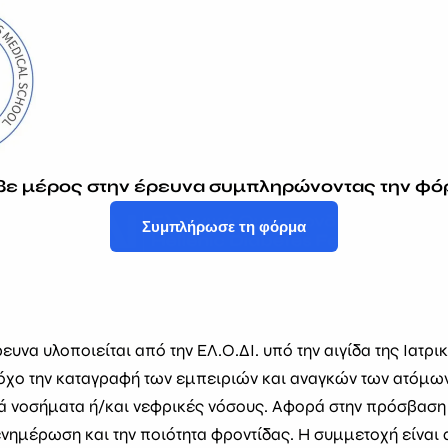
παρά, γλυκά και άλλοι διατροφικοί πειρασμοί παραμένουν
ο παίρνουμε κατά μέσο όρο 1,7 κιλά, με πολλούς να τα υπ
σμένα με το φαγητό» εξηγεί η Κωνσταντίνα Παπαγεωργίου, 
ικοινωνήστε
βε μέρος στην έρευνα συμπληρώνοντας την φό
Συμπλήρωσε τη φόρμα
υνα υλοποιείται από την ΕΛ.Ο.ΔΙ. υπό την αιγίδα της Ιατρι
χο την καταγραφή των εμπειριών και αναγκών των ατόμων
ά νοσήματα ή/και νεφρικές νόσους. Αφορά στην πρόσβαση
Η ΕΛ.Ο.ΔΙ. εκπροσωπεί και στηρίζει όλους τους συλλ
 ενημέρωση και την ποιότητα φροντίδας. Η συμμετοχή είναι