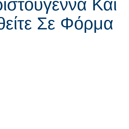
ριστούγεννα Και
θείτε Σε Φόρμα