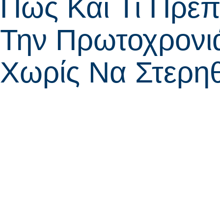
Πώς Και Τι Πρέπ
Την Πρωτοχρονιά
Χωρίς Να Στερηθ