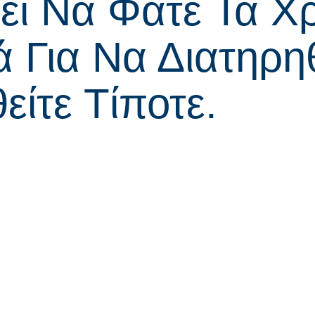
ει Να Φάτε Τα Χ
 Για Να Διατηρη
είτε Τίποτε.