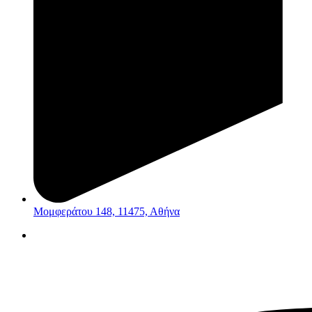
Μομφεράτου 148, 11475, Αθήνα