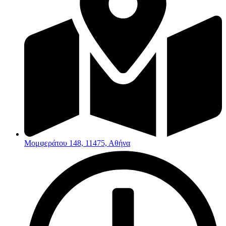
Μομφεράτου 148, 11475, Αθήνα