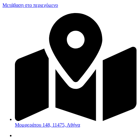
Μετάβαση στο περιεχόμενο
Μομφεράτου 148, 11475, Αθήνα