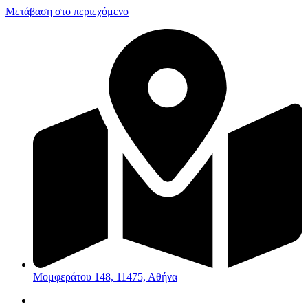
Μετάβαση στο περιεχόμενο
Μομφεράτου 148, 11475, Αθήνα