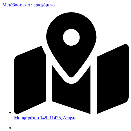
Μετάβαση στο περιεχόμενο
Μομφεράτου 148, 11475, Αθήνα