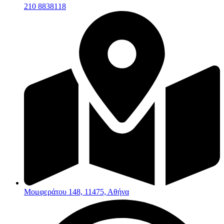
210 8838118
Μομφεράτου 148, 11475, Αθήνα