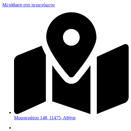
Μετάβαση στο περιεχόμενο
Μομφεράτου 148, 11475, Αθήνα