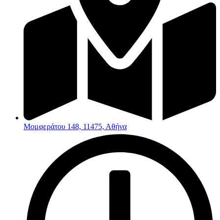
Μομφεράτου 148, 11475, Αθήνα