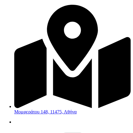
Μετάβαση
στο
περιεχόμενο
Μομφεράτου 148, 11475, Αθήνα