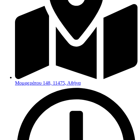
Μομφεράτου 148, 11475, Αθήνα