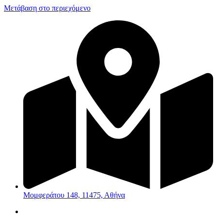
Μετάβαση στο περιεχόμενο
Μομφεράτου 148, 11475, Αθήνα