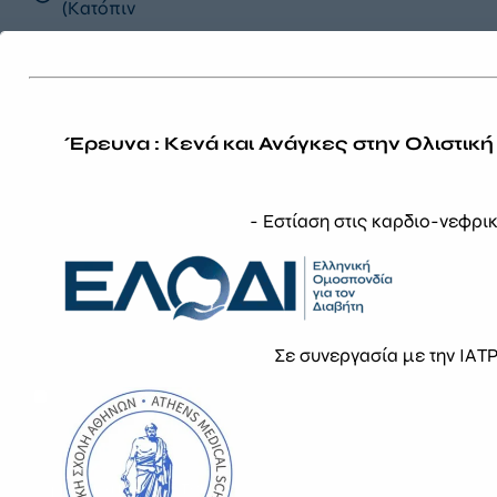
(Κατόπιν
τηλεφωνικού
ραντεβού)
Έρευνα : Κενά και Ανάγκες στην Ολιστική
- Εστίαση στις καρδιο-νεφρι
Εγγραφείτε Στο Newsletter Μας
EMAIL
Σε συνεργασία με την ΙΑ
GDPR
Δηλώνω ότι έχω διαβάσει και αποδέχομαι
τους
όρους χρήσης
.