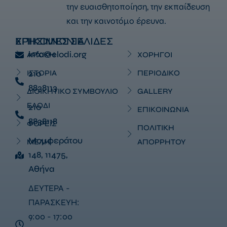
την ευαισθητοποίηση, την εκπαίδευση
και την καινοτόμο έρευνα.
ΕΠΙΚΟΙΝΩΝΙΑ
ΧΡΗΣΙΜΕΣ ΣΕΛΙΔΕΣ
info@elodi.org
ΑΡΧΙΚΗ
ΧΟΡΗΓΟΙ
ΙΣΤΟΡΙΑ
210
ΠΕΡΙΟΔΙΚΟ
8838113
ΔΙΟΙΚΗΤΙΚΟ ΣΥΜΒΟΥΛΙΟ
GALLERY
ΕΛΟΔΙ
210
ΕΠΙΚΟΙΝΩΝΙΑ
8838118
ΦΟΡΕΙΣ
ΠΟΛΙΤΙΚΗ
Μομφεράτου
ΜΕΛΗ
ΑΠΟΡΡΗΤΟΥ
148, 11475,
Αθήνα
ΔΕΥΤΕΡΑ -
ΠΑΡΑΣΚΕΥΗ:
9:00 - 17:00