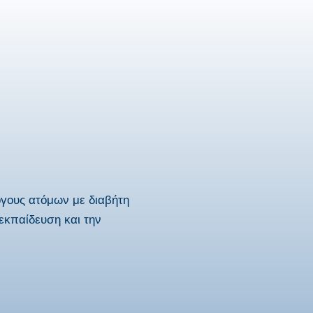
όγους ατόμων με διαβήτη
εκπαίδευση και την