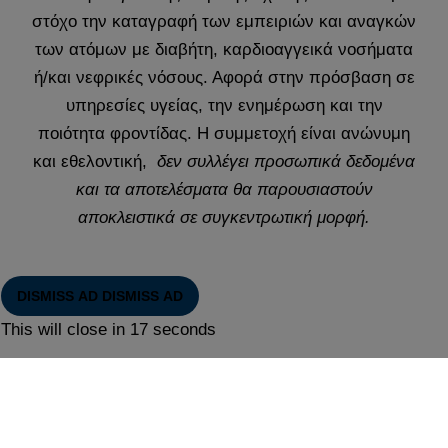
στόχο την καταγραφή των εμπειριών και αναγκών
των ατόμων με διαβήτη, καρδιοαγγεικά νοσήματα
ή/και νεφρικές νόσους. Αφορά στην πρόσβαση σε
υπηρεσίες υγείας, την ενημέρωση και την
ποιότητα φροντίδας. Η συμμετοχή είναι ανώνυμη
και εθελοντική,
δεν συλλέγει προσωπικά δεδομένα
και τα αποτελέσματα θα παρουσιαστούν
αποκλειστικά σε συγκεντρωτική μορφή.
DISMISS AD
DISMISS AD
This will close in
17
seconds