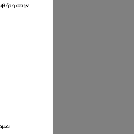
αβήτη στην
ρμα