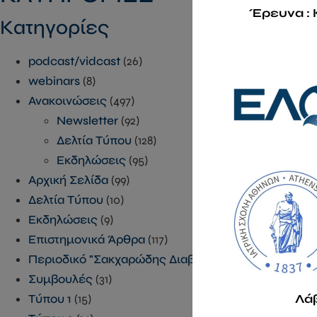
Έρευνα : 
Kατηγορίες
podcast/vidcast
(26)
webinars
(8)
Ανακοινώσεις
(497)
Newsletter
(92)
Δελτία Τύπου
(128)
Εκδηλώσεις
(95)
Αρχική Σελίδα
(99)
Δελτία Τύπου
(10)
Εκδηλώσεις
(9)
Επιστημονικά Άρθρα
(117)
Περιοδικό "Σακχαρώδης Διαβήτης"
(2)
Συμβουλές
(31)
Τύπου 1
(15)
Λά