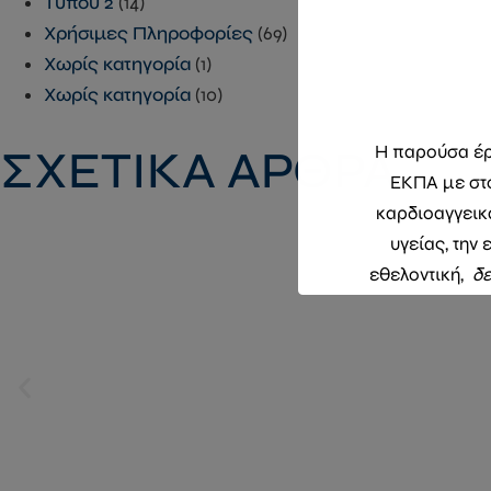
Τύπου 2
(14)
Χρήσιμες Πληροφορίες
(69)
Χωρίς κατηγορία
(1)
Χωρίς κατηγορία
(10)
Η παρούσα έρε
ΣΧΕΤΙΚΑ ΑΡΘΡΑ
ΕΚΠΑ με στό
καρδιοαγγεικ
υγείας, την
εθελοντική,
δε