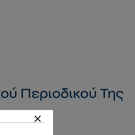
ού Περιοδικού Της