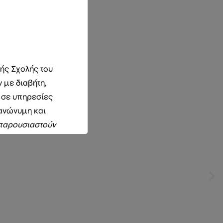
κής Σχολής του
 με διαβήτη,
 σε υπηρεσίες
 ανώνυμη και
 παρουσιαστούν