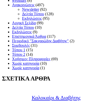
webinars
(8)
Ανακοινώσεις
(497)
Newsletter
(92)
Δελτία Τύπου
(128)
Εκδηλώσεις
(95)
Αρχική Σελίδα
(99)
Δελτία Τύπου
(10)
Εκδηλώσεις
(9)
Επιστημονικά Άρθρα
(117)
Περιοδικό "Σακχαρώδης Διαβήτης"
(2)
Συμβουλές
(31)
Τύπου 1
(15)
Τύπου 2
(14)
Χρήσιμες Πληροφορίες
(69)
Χωρίς κατηγορία
(10)
Χωρίς κατηγορία
(1)
ΣΧΕΤΙΚΑ ΑΡΘΡΑ
Καλοκαίρι & Διαβήτης