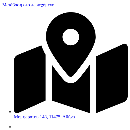
Μετάβαση στο περιεχόμενο
Μομφεράτου 148, 11475, Αθήνα