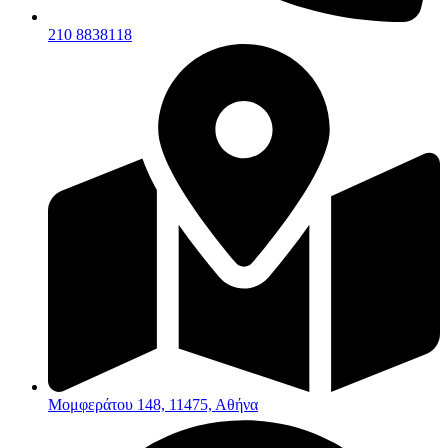
210 8838118
Μομφεράτου 148, 11475, Αθήνα