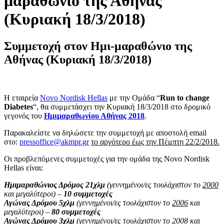
μαραθώνιο της Αθήνας
(Κυριακή 18/3/2018)
Συμμετοχή στον Ημι-μαραθώνιο της
Αθήνας (Κυριακή 18/3/2018)
Η εταιρεία
Novo Nordisk Hellas
με την Ομάδα “
Run to change
Diabetes
“, θα συμμετάσχει την Κυριακή 18/3/2018 στο δρομικό
γεγονός του
Ημιμαραθωνίου Αθήνας 2018
.
Παρακαλείστε να δηλώσετε την συμμετοχή με αποστολή email
στο:
pressoffice@akmpr.gr
το αργότερο έως την Πέμπτη 22/2/2018.
Οι προβλεπόμενες συμμετοχές για την ομάδα της Novo Nordisk
Hellas είναι:
Ημιμαραθώνιος Δρόμος 21χλμ
(γεννημένοι/ες τουλάχιστον το
2000
και μεγαλύτεροι) –
10 συμμετοχές
Αγώνας Δρόμου 5χλμ
(γεννημένοι/ες τουλάχιστον το
2006
και
μεγαλύτεροι) –
80 συμμετοχές
Αγώνας Δρόμου 3χλμ
(γεννημένοι/ες τουλάχιστον το
2008
και