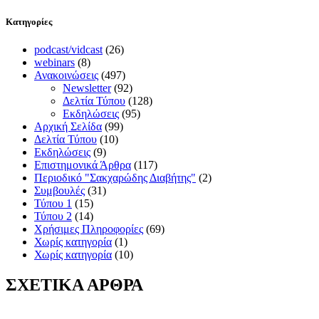
Kατηγορίες
podcast/vidcast
(26)
webinars
(8)
Ανακοινώσεις
(497)
Newsletter
(92)
Δελτία Τύπου
(128)
Εκδηλώσεις
(95)
Αρχική Σελίδα
(99)
Δελτία Τύπου
(10)
Εκδηλώσεις
(9)
Επιστημονικά Άρθρα
(117)
Περιοδικό "Σακχαρώδης Διαβήτης"
(2)
Συμβουλές
(31)
Τύπου 1
(15)
Τύπου 2
(14)
Χρήσιμες Πληροφορίες
(69)
Χωρίς κατηγορία
(1)
Χωρίς κατηγορία
(10)
ΣΧΕΤΙΚΑ ΑΡΘΡΑ