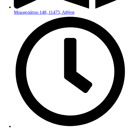
Μομφεράτου 148, 11475, Αθήνα