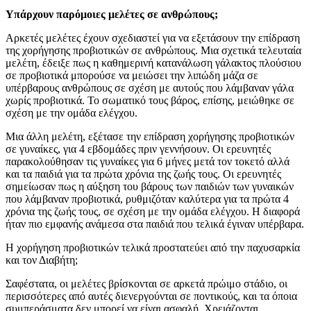
Υπάρχουν παρόμοιες μελέτες σε ανθρώπους;
Αρκετές μελέτες έχουν σχεδιαστεί για να εξετάσουν την επίδραση
της χορήγησης προβιοτικών σε ανθρώπους. Μια σχετικά τελευταία
μελέτη, έδειξε πως η καθημερινή κατανάλωση γάλακτος πλούσιου
σε προβιοτικά μπορούσε να μειώσει την λιπώδη μάζα σε
υπέρβαρους ανθρώπους σε σχέση με αυτούς που λάμβαναν γάλα
χωρίς προβιοτικά. Το σωματικό τους βάρος, επίσης, μειώθηκε σε
σχέση με την ομάδα ελέγχου.
Μια άλλη μελέτη, εξέτασε την επίδραση χορήγησης προβιοτικών
σε γυναίκες, για 4 εβδομάδες πριν γεννήσουν. Οι ερευνητές
παρακολούθησαν τις γυναίκες για 6 μήνες μετά τον τοκετό αλλά
και τα παιδιά για τα πρώτα χρόνια της ζωής τους. Οι ερευνητές
σημείωσαν πως η αύξηση του βάρους των παιδιών των γυναικών
που λάμβαναν προβιοτικά, ρυθμιζόταν καλύτερα για τα πρώτα 4
χρόνια της ζωής τους, σε σχέση με την ομάδα ελέγχου. Η διαφορά
ήταν πιο εμφανής ανάμεσα στα παιδιά που τελικά έγιναν υπέρβαρα.
Η χορήγηση προβιοτικών τελικά προστατεύει από την παχυσαρκία
και τον Διαβήτη;
Σαφέστατα, οι μελέτες βρίσκονται σε αρκετά πρώιμο στάδιο, οι
περισσότερες από αυτές διενεργούνται σε ποντικούς, και τα όποια
συμπεράσματα δεν μπορεί να είναι ασφαλή. Χρειάζονται,