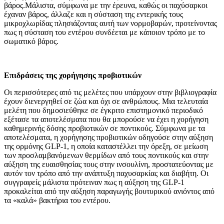
βάρος.Μάλιστα, σύμφωνα με την έρευνα, καθώς οι παχύσαρκοι
έχαναν βάρος, άλλαζε και η σύσταση της εντερικής τους
μικροχλωρίδας πλησιάζοντας αυτή των νορμοβαρών, προτείνοντας
πως η σύσταση του εντέρου συνδέεται με κάποιον τρόπο με το
σωματικό βάρος.
Επιδράσεις της χορήγησης προβιοτικών
Οι περισσότερες από τις μελέτες που υπάρχουν στην βιβλιογραφία
έχουν διενεργηθεί σε ζώα και όχι σε ανθρώπους. Μια τελευταία
μελέτη που δημοσιεύθηκε σε έγκριτο επιστημονικό περιοδικό
εξέτασε τα αποτελέσματα που θα μπορούσε να έχει η χορήγηση
καθημερινής δόσης προβιοτικών σε ποντικούς. Σύμφωνα με τα
αποτελέσματα, η χορήγησης προβιοτικών οδηγούσε στην αύξηση
της ορμόνης GLP-1, η οποία καταστέλλει την όρεξη, σε μείωση
των προσλαμβανόμενων θερμίδων από τους ποντικούς και στην
αύξηση της ευαισθησίας τους στην ινσουλίνη, προστατεύοντας με
αυτόν τον τρόπο από την ανάπτυξη παχυσαρκίας και διαβήτη. Οι
συγγραφείς μάλιστα πρότειναν πως η αύξηση της GLP-1
προκαλείται από την αύξηση παραγωγής βουτυρικού ανιόντος από
τα «καλά» βακτήρια του εντέρου.