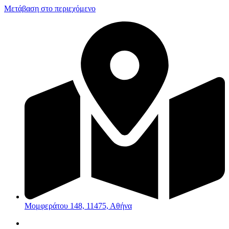
Μετάβαση στο περιεχόμενο
Μομφεράτου 148, 11475, Αθήνα