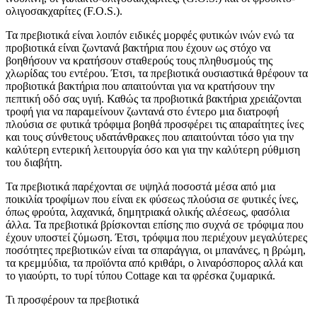
ολιγοσακχαρίτες (F.O.S.).
Τα πρεβιοτικά είναι λοιπόν ειδικές μορφές φυτικών ινών ενώ τα
προβιοτικά είναι ζωντανά βακτήρια που έχουν ως στόχο να
βοηθήσουν να κρατήσουν σταθερούς τους πληθυσμούς της
χλωρίδας του εντέρου. Έτσι, τα πρεβιοτικά ουσιαστικά θρέφουν τα
προβιοτικά βακτήρια που απαιτούνται για να κρατήσουν την
πεπτική οδό σας υγιή. Καθώς τα προβιοτικά βακτήρια χρειάζονται
τροφή για να παραμείνουν ζωντανά στο έντερο μια διατροφή
πλούσια σε φυτικά τρόφιμα βοηθά προσφέρει τις απαραίτητες ίνες
και τους σύνθετους υδατάνθρακες που απαιτούνται τόσο για την
καλύτερη εντερική λειτουργία όσο και για την καλύτερη ρύθμιση
του διαβήτη.
Τα πρεβιοτικά παρέχονται σε υψηλά ποσοστά μέσα από μια
ποικιλία τροφίμων που είναι εκ φύσεως πλούσια σε φυτικές ίνες,
όπως φρούτα, λαχανικά, δημητριακά ολικής αλέσεως, φασόλια
άλλα. Τα πρεβιοτικά βρίσκονται επίσης πιο συχνά σε τρόφιμα που
έχουν υποστεί ζύμωση. Έτσι, τρόφιμα που περιέχουν μεγαλύτερες
ποσότητες πρεβιοτικών είναι τα σπαράγγια, οι μπανάνες, η βρώμη,
τα κρεμμύδια, τα προϊόντα από κριθάρι, ο λιναρόσπορος αλλά και
το γιαούρτι, το τυρί τύπου Cottage και τα φρέσκα ζυμαρικά.
Τι προσφέρουν τα πρεβιοτικά