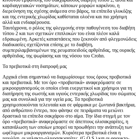
καρδιαγγειακών νοσημάτων, κάποιων μορφών καρκίνου, η
διερεύνηση της σχέσης ανάμεσα στο βάρος, τα επίπεδα γλυκόζης
και της εντερικής χλωρίδας καθίσταται ολοένα και πιο χρήσιμη
αλλά και ενδιαφέρουσα.
Ταυτόχρονα, ο ρόλος της φλεγμονής στην παθογένεση του διαβήτη
τύπου 2 και των σχετικών επιπλοκών του είναι πλέον καλά
εδραιωμένη. Αρκετές καταστάσεις που ξεκινούν από φλεγμονώδεις
διαδικασίες σχετίζονται επίσης με το διαβήτη,
συμπεριλαμβανομένων της ρευματοειδούς αρθρίτιδας, της ουρικής
αρθρίτιδας, της ψωρίασης και της νόσου του Crohn.
Τα πρεβιοτικά στη διατροφή μας
Αρχικά είναι σημαντικό να διαχωρίσουμε τους όρους προβιοτικά
και πρεβιοτικά. Με τον όρο «προβιοτικά» αναφερόμαστε σε
μικροοργανισμούς οι οποίοι είναι ευεργετικοί και χρήσιμοι για τη
διατήρηση της σωστής και υγιούς εντερικής χλωρίδας του σώματος
μας και συνολικά για την υγεία μας. Τα προβιοτικά
χρησιμοποιούνται τελευταία και σε φάρμακα με ζωντανά βακτήρια,
από ανθρώπινο έντερο, που φάνηκε σε πειράματα να μειώνει
δραστικά τα επίπεδα σακχάρου στο αίμα. Την ίδια στιγμή με τον
όρο «πρεβιοτικά» αναφερόμαστε σε άπεπτους ολισακχαρίτες, η
κατανάλωση των οποίων μπορεί να προωθήσει την ανάπτυξη των
ωφέλιμων μικροοργανισμών. Κυριότερα πρεβιοτικά είναι η
ινουλίνη, οι γαλακτο-ολιγοσακχαρίτες, (G.Ο.S.) και οι φρουκτο-