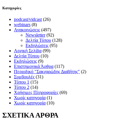
Kατηγορίες
podcast/vidcast
(26)
webinars
(8)
Ανακοινώσεις
(497)
Newsletter
(92)
Δελτία Τύπου
(128)
Εκδηλώσεις
(95)
Αρχική Σελίδα
(99)
Δελτία Τύπου
(10)
Εκδηλώσεις
(9)
Επιστημονικά Άρθρα
(117)
Περιοδικό "Σακχαρώδης Διαβήτης"
(2)
Συμβουλές
(31)
Τύπου 1
(15)
Τύπου 2
(14)
Χρήσιμες Πληροφορίες
(69)
Χωρίς κατηγορία
(1)
Χωρίς κατηγορία
(10)
ΣΧΕΤΙΚΑ ΑΡΘΡΑ