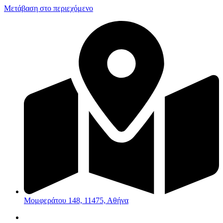
Μετάβαση στο περιεχόμενο
Μομφεράτου 148, 11475, Αθήνα