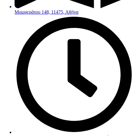
Μομφεράτου 148, 11475, Αθήνα