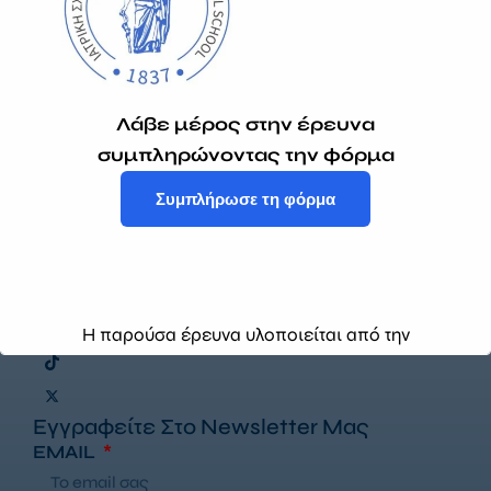
148, 11475,
Αθήνα
ΔΕΥΤΕΡΑ -
ΠΑΡΑΣΚΕΥΗ:
Λάβε μέρος στην έρευνα
9:00 - 17:00
συμπληρώνοντας την φόρμα
(Κατόπιν
τηλεφωνικού
Συμπλήρωσε τη φόρμα
ραντεβού)
Η παρούσα έρευνα υλοποιείται από την
ΕΛ.Ο.ΔΙ. υπό την αιγίδα της Ιατρικής Σχολής
του ΕΚΠΑ με στόχο την καταγραφή των
Εγγραφείτε Στο Newsletter Μας
εμπειριών και αναγκών των ατόμων με
EMAIL
διαβήτη, καρδιοαγγεικά νοσήματα ή/και
νεφρικές νόσους. Αφορά στην πρόσβαση σε