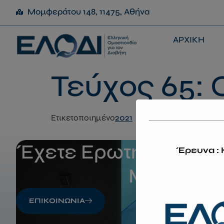
Μομφεράτου 148, 11475, Αθήνα
ΑΡΧΙΚΗ
Τεύχος 65: 
Ετικετοποιημένο
2021
Έχετε Ερωτήσεις; Επ
Έρευνα : 
Μαζί Μας
ΕΠΙΚΟΙΝΩΝΙΑ