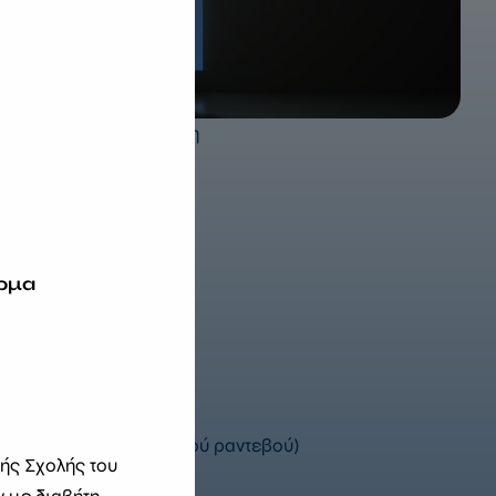
όγους ατόμων με διαβήτη
παίδευση και την
ρμα
00 (Κατόπιν τηλεφωνικού ραντεβού)
κής Σχολής του