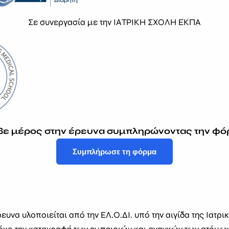
Σε συνεργασία με την ΙΑΤΡΙΚΗ ΣΧΟΛΗ ΕΚΠΑ
Η ΕΛ.Ο.ΔΙ. εκπροσωπεί και στηρίζει όλους τους συλλ
στην Ελλάδα, προωθώντας την ευαισθητοποίηση, την εκ
καινοτόμο έρευνα.
ς
ΕΠΙΚΟΙΝΩΝΙΑ
info@elodi.org
βε μέρος στην έρευνα συμπληρώνοντας την φό
210 8838113
Συμπλήρωσε τη φόρμα
210 8838118
ους χρήσης
.
Μομφεράτου 148, 11475, Αθήνα
ΔΕΥΤΕΡΑ - ΠΑΡΑΣΚΕΥΗ: 9:00 - 17:
υνα υλοποιείται από την ΕΛ.Ο.ΔΙ. υπό την αιγίδα της Ιατρι