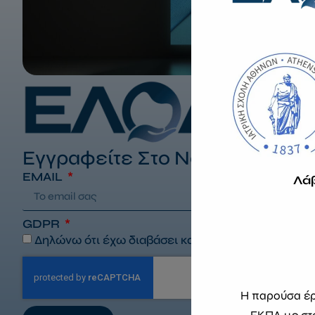
Εγγραφείτε Στο Newsletter Μα
EMAIL
Λά
GDPR
Δηλώνω ότι έχω διαβάσει και αποδέχομαι τους
όρ
Η παρούσα έρε