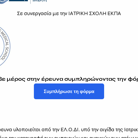
Σε συνεργασία με την ΙΑΤΡΙΚΗ ΣΧΟΛΗ ΕΚΠΑ
Η ΕΛ.Ο.ΔΙ. εκπροσωπεί και στηρίζει όλους τους συλλ
στην Ελλάδα, προωθώντας την ευαισθητοποίηση, την εκ
καινοτόμο έρευνα.
ς
ΕΠΙΚΟΙΝΩΝΙΑ
info@elodi.org
βε μέρος στην έρευνα συμπληρώνοντας την φό
210 8838113
Συμπλήρωσε τη φόρμα
210 8838118
ους χρήσης
.
Μομφεράτου 148, 11475, Αθήνα
ΔΕΥΤΕΡΑ - ΠΑΡΑΣΚΕΥΗ: 9:00 - 17:
υνα υλοποιείται από την ΕΛ.Ο.ΔΙ. υπό την αιγίδα της Ιατρι