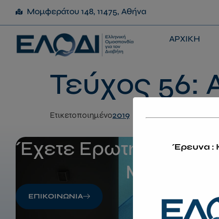
Μομφεράτου 148, 11475, Αθήνα
ΑΡΧΙΚΗ
Τεύχος 56: 
Ετικετοποιημένο
2019
Έχετε Ερωτήσεις; Επ
Έρευνα : 
Μαζί Μας
ΕΠΙΚΟΙΝΩΝΙΑ