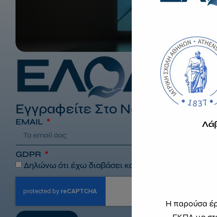
Εγγραφείτε Στο Newsletter Μα
EMAIL
Λά
GDPR
Δηλώνω ότι έχω διαβάσει και αποδέχομαι τους
όρ
Η παρούσα έρε