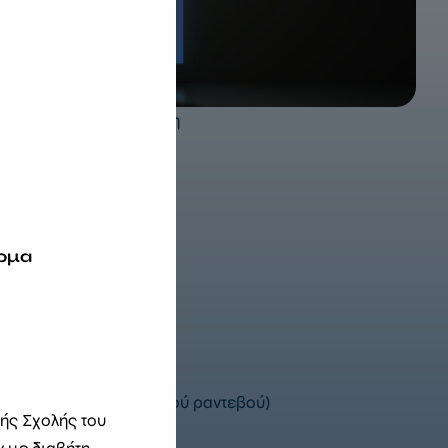
όγους ατόμων με διαβήτη
παίδευση και την
ρμα
00 (Κατόπιν τηλεφωνικού ραντεβού)
κής Σχολής του