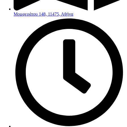
Μομφεράτου 148, 11475, Αθήνα