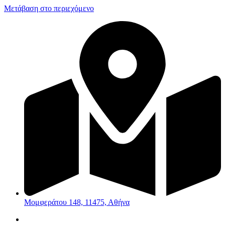
Μετάβαση στο περιεχόμενο
Μομφεράτου 148, 11475, Αθήνα