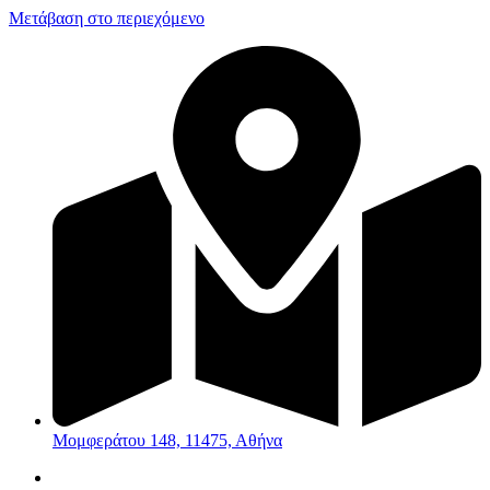
Μετάβαση στο περιεχόμενο
Μομφεράτου 148, 11475, Αθήνα