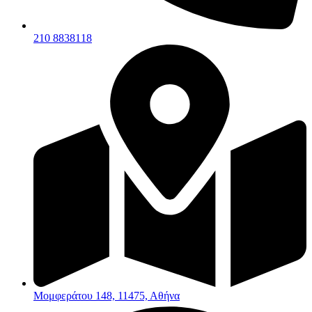
210 8838118
Μομφεράτου 148, 11475, Αθήνα