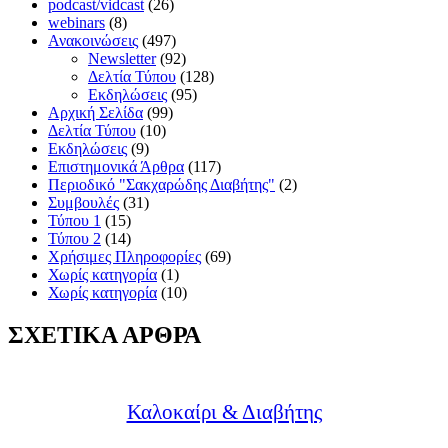
podcast/vidcast
(26)
webinars
(8)
Ανακοινώσεις
(497)
Newsletter
(92)
Δελτία Τύπου
(128)
Εκδηλώσεις
(95)
Αρχική Σελίδα
(99)
Δελτία Τύπου
(10)
Εκδηλώσεις
(9)
Επιστημονικά Άρθρα
(117)
Περιοδικό "Σακχαρώδης Διαβήτης"
(2)
Συμβουλές
(31)
Τύπου 1
(15)
Τύπου 2
(14)
Χρήσιμες Πληροφορίες
(69)
Χωρίς κατηγορία
(1)
Χωρίς κατηγορία
(10)
ΣΧΕΤΙΚΑ ΑΡΘΡΑ
Καλοκαίρι & Διαβήτης