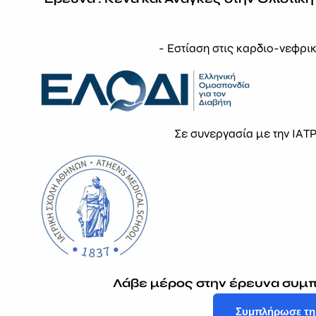
ΔΕΥΤΕΡΑ -
ΠΑΡΑΣΚΕΥΗ:
- Εστίαση στις καρδιο-νεφρι
9:00 - 17:00
(Κατόπιν
τηλεφωνικού
ραντεβού)
Σε συνεργασία με την ΙΑ
Εγγραφείτε Στο Newsletter Μας
EMAIL
Λάβε μέρος στην έρευνα συμ
GDPR
Συμπλήρωσε τη