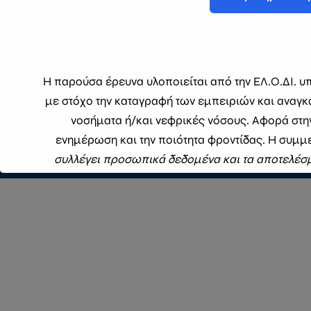
Δηλώνω ότι έχω διαβάσει και αποδέχομαι
τους
όρους χρήσης
.
Η παρούσα έρευνα υλοποιείται από την ΕΛ.Ο.ΔΙ. υπ
με στόχο την καταγραφή των εμπειριών και αναγκ
ΥΠΟΒΟΛΗ
νοσήματα ή/και νεφρικές νόσους. Αφορά στη
ενημέρωση και την ποιότητα φροντίδας. Η συμμε
συλλέγει προσωπικά δεδομένα και τα αποτελέσ
Copyright © 2026 ΕΛΛΗΝΙΚΗ ΟΜΟΣΠΟΝΔΙΑ ΓΙΑ ΤΟΝ ΔΙΑΒΗΤΗ
συγκεντρωτική
This will close in
1