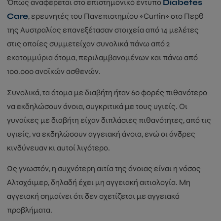
Όπως αναφέρεται στο επιστημονικό έντυπο
Diabetes
Care
, ερευνητές του Πανεπιστημίου «Curtin» στο Περθ
της Αυστραλίας επανεξέτασαν στοιχεία από 14 μελέτες
στις οποίες συμμετείχαν συνολικά πάνω από 2
εκατομμύρια άτομα, περιλαμβανομένων και πάνω από
100.000 ανοϊκών ασθενών.
Συνολικά, τα άτομα με διαβήτη ήταν 60 φορές πιθανότερο
να εκδηλώσουν άνοια, συγκριτικά με τους υγιείς. Οι
γυναίκες με διαβήτη είχαν διπλάσιες πιθανότητες, από τις
υγιείς, να εκδηλώσουν αγγειακή άνοια, ενώ οι άνδρες
κινδύνευαν κι αυτοί λιγότερο.
Ως γνωστόν, η συχνότερη αιτία της άνοιας είναι η νόσος
Αλτσχάιμερ, δηλαδή έχει μη αγγειακή αιτιολογία. Μη
αγγειακή σημαίνει ότι δεν σχετίζεται με αγγειακά
προβλήματα.