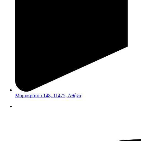
Μομφεράτου 148, 11475, Αθήνα