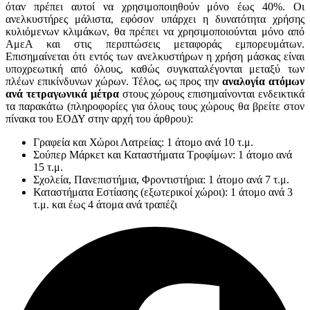
όταν πρέπει αυτοί να χρησιμοποιηθούν μόνο έως 40%. Οι
ανελκυστήρες μάλιστα, εφόσον υπάρχει η δυνατότητα χρήσης
κυλιόμενων κλιμάκων, θα πρέπει να χρησιμοποιούνται μόνο από
ΑμεΑ και στις περιπτώσεις μεταφοράς εμπορευμάτων.
Επισημαίνεται ότι εντός των ανελκυστήρων η χρήση μάσκας είναι
υποχρεωτική από όλους, καθώς συγκαταλέγονται μεταξύ των
πλέων επικίνδυνων χώρων. Τέλος, ως προς την
αναλογία ατόμων
ανά τετραγωνικά μέτρα
στους χώρους επισημαίνονται ενδεικτικά
τα παρακάτω (πληροφορίες για όλους τους χώρους θα βρείτε στον
πίνακα του ΕΟΔΥ στην αρχή του άρθρου):
Γραφεία και Χώροι Λατρείας: 1 άτομο ανά 10 τ.μ.
Σούπερ Μάρκετ και Καταστήματα Τροφίμων: 1 άτομο ανά
15 τ.μ.
Σχολεία, Πανεπιστήμια, Φροντιστήρια: 1 άτομο ανά 7 τ.μ.
Καταστήματα Εστίασης (εξωτερικοί χώροι): 1 άτομο ανά 3
τ.μ. και έως 4 άτομα ανά τραπέζι