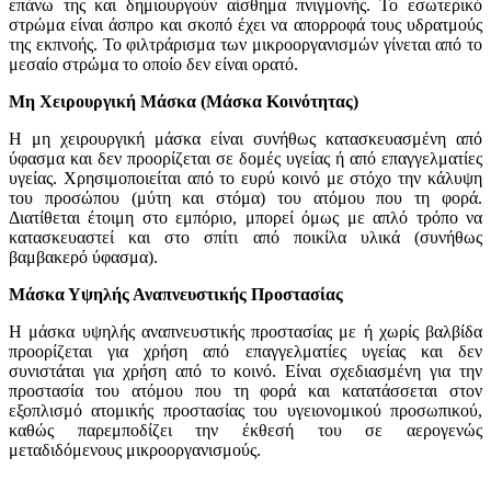
επάνω της και δημιουργούν αίσθημα πνιγμονής. Το εσωτερικό
στρώμα είναι άσπρο και σκοπό έχει να απορροφά τους υδρατμούς
της εκπνοής. Το φιλτράρισμα των μικροοργανισμών γίνεται από το
μεσαίο στρώμα το οποίο δεν είναι ορατό.
Μη Χειρουργική Μάσκα (Μάσκα Κοινότητας)
Η μη χειρουργική μάσκα είναι συνήθως κατασκευασμένη από
ύφασμα και δεν προορίζεται σε δομές υγείας ή από επαγγελματίες
υγείας. Χρησιμoποιείται από το ευρύ κοινό με στόχο την κάλυψη
του προσώπου (μύτη και στόμα) του ατόμου που τη φορά.
Διατίθεται έτοιμη στο εμπόριο, μπορεί όμως με απλό τρόπο να
κατασκευαστεί και στο σπίτι από ποικίλα υλικά (συνήθως
βαμβακερό ύφασμα).
Μάσκα Υψηλής Αναπνευστικής Προστασίας
Η μάσκα υψηλής αναπνευστικής προστασίας με ή χωρίς βαλβίδα
προορίζεται για χρήση από επαγγελματίες υγείας και δεν
συνιστάται για χρήση από το κοινό. Είναι σχεδιασμένη για την
προστασία του ατόμου που τη φορά και κατατάσσεται στον
εξοπλισμό ατομικής προστασίας του υγειονομικού προσωπικού,
καθώς παρεμποδίζει την έκθεσή του σε αερογενώς
μεταδιδόμενους μικροοργανισμούς.