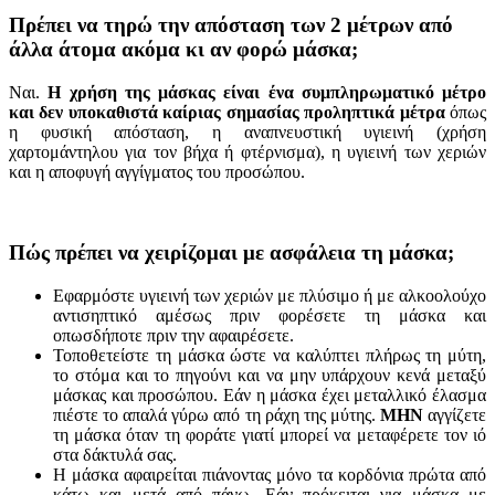
Πρέπει να τηρώ την απόσταση των 2 μέτρων από
άλλα άτομα ακόμα κι αν φορώ μάσκα;
Ναι.
Η χρήση της μάσκας είναι ένα συμπληρωματικό μέτρο
και δεν υποκαθιστά καίριας σημασίας προληπτικά μέτρα
όπως
η φυσική απόσταση, η αναπνευστική υγιεινή (χρήση
χαρτομάντηλου για τον βήχα ή φτέρνισμα), η υγιεινή των χεριών
και η αποφυγή αγγίγματος του προσώπου.
Πώς πρέπει να χειρίζομαι με ασφάλεια τη μάσκα;
Εφαρμόστε υγιεινή των χεριών με πλύσιμο ή με αλκοολούχο
αντισηπτικό αμέσως πριν φορέσετε τη μάσκα και
οπωσδήποτε πριν την αφαιρέσετε.
Τοποθετείστε τη μάσκα ώστε να καλύπτει πλήρως τη μύτη,
το στόμα και το πηγούνι και να μην υπάρχουν κενά μεταξύ
μάσκας και προσώπου. Εάν η μάσκα έχει μεταλλικό έλασμα
πιέστε το απαλά γύρω από τη ράχη της μύτης.
ΜΗΝ
αγγίζετε
τη μάσκα όταν τη φοράτε γιατί μπορεί να μεταφέρετε τον ιό
στα δάκτυλά σας.
Η μάσκα αφαιρείται πιάνοντας μόνο τα κορδόνια πρώτα από
κάτω και μετά από πάνω. Εάν πρόκειται για μάσκα με