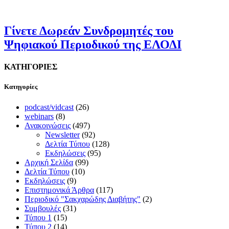
Γίνετε Δωρεάν Συνδρομητές του
Ψηφιακού Περιοδικού της ΕΛΟΔΙ
ΚΑΤΗΓΟΡΙΕΣ
Kατηγορίες
podcast/vidcast
(26)
webinars
(8)
Ανακοινώσεις
(497)
Newsletter
(92)
Δελτία Τύπου
(128)
Εκδηλώσεις
(95)
Αρχική Σελίδα
(99)
Δελτία Τύπου
(10)
Εκδηλώσεις
(9)
Επιστημονικά Άρθρα
(117)
Περιοδικό "Σακχαρώδης Διαβήτης"
(2)
Συμβουλές
(31)
Τύπου 1
(15)
Τύπου 2
(14)