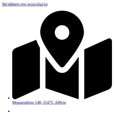
Μετάβαση στο περιεχόμενο
Μομφεράτου 148, 11475, Αθήνα