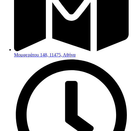
Μομφεράτου 148, 11475, Αθήνα