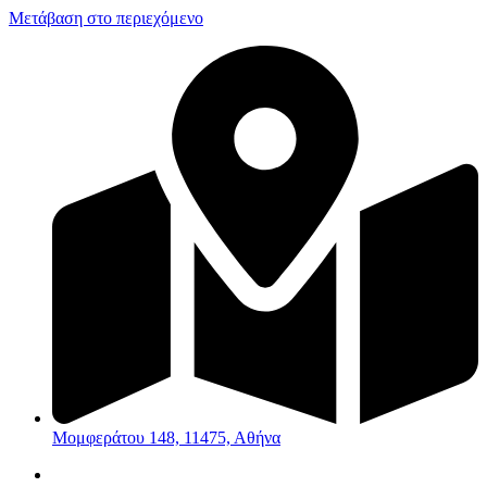
Μετάβαση στο περιεχόμενο
Μομφεράτου 148, 11475, Αθήνα