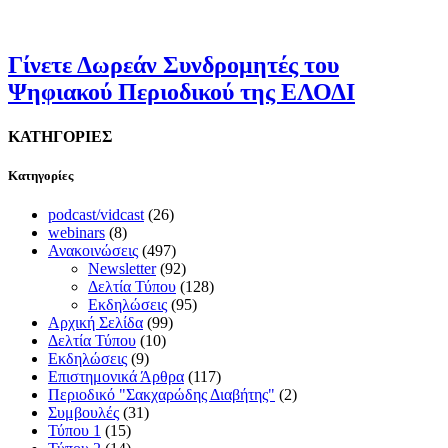
Γίνετε Δωρεάν Συνδρομητές του
Ψηφιακού Περιοδικού της ΕΛΟΔΙ
ΚΑΤΗΓΟΡΙΕΣ
Kατηγορίες
podcast/vidcast
(26)
webinars
(8)
Ανακοινώσεις
(497)
Newsletter
(92)
Δελτία Τύπου
(128)
Εκδηλώσεις
(95)
Αρχική Σελίδα
(99)
Δελτία Τύπου
(10)
Εκδηλώσεις
(9)
Επιστημονικά Άρθρα
(117)
Περιοδικό "Σακχαρώδης Διαβήτης"
(2)
Συμβουλές
(31)
Τύπου 1
(15)