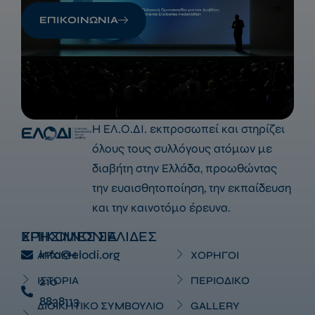
ΕΠΙΚΟΙΝΩΝΙΑ
Η ΕΛ.Ο.ΔΙ. εκπροσωπεί και στηρίζει
όλους τους συλλόγους ατόμων με
διαβήτη στην Ελλάδα, προωθώντας
την ευαισθητοποίηση, την εκπαίδευση
και την καινοτόμο έρευνα.
ΕΠΙΚΟΙΝΩΝΙΑ
ΧΡΗΣΙΜΕΣ ΣΕΛΙΔΕΣ
info@elodi.org
ΑΡΧΙΚΗ
ΧΟΡΗΓΟΙ
ΙΣΤΟΡΙΑ
210
ΠΕΡΙΟΔΙΚΟ
8838113
ΔΙΟΙΚΗΤΙΚΟ ΣΥΜΒΟΥΛΙΟ
GALLERY