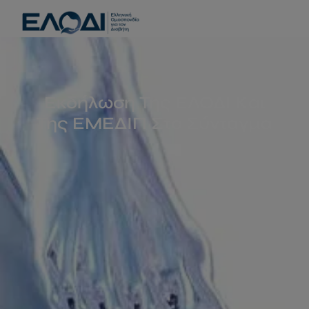
modal-check
Εκδήλωση Της ΕΛΟΔΙ Και
Της ΕΜΕΔΙΠ Στο Σύνταγμα