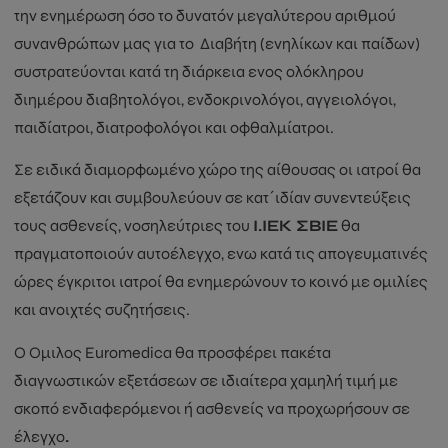
την ενημέρωση όσο το δυνατόν μεγαλύτερου αριθμού
συνανθρώπων μας για το Διαβήτη (ενηλίκων και παίδων)
συστρατεύονται κατά τη διάρκεια ενος ολόκληρου
διημέρου διαβητολόγοι, ενδοκρινολόγοι, αγγειολόγοι,
παιδίατροι, διατροφολόγοι και οφθαλμίατροι.
Σε ειδικά διαμορφωμένο χώρο της αίθουσας οι ιατροί θα
εξετάζουν και συμβουλεύουν σε κατ΄ιδίαν συνεντεύξεις
τους ασθενείς, νοσηλεύτριες του
Ι.ΙΕΚ ΣΒΙΕ
θα
πραγματοποιούν αυτοέλεγχο, ενω κατά τις απογευματινές
ώρες έγκριτοι ιατροί θα ενημερώνουν το κοινό με ομιλίες
και ανοιχτές συζητήσεις.
Ο Ομιλος Euromedica θα προσφέρει πακέτα
διαγνωστικών εξετάσεων σε ιδιαίτερα χαμηλή τιμή με
σκοπό ενδιαφερόμενοι ή ασθενείς να προχωρήσουν σε
έλεγχο
.