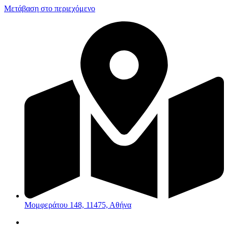
Μετάβαση στο περιεχόμενο
Μομφεράτου 148, 11475, Αθήνα