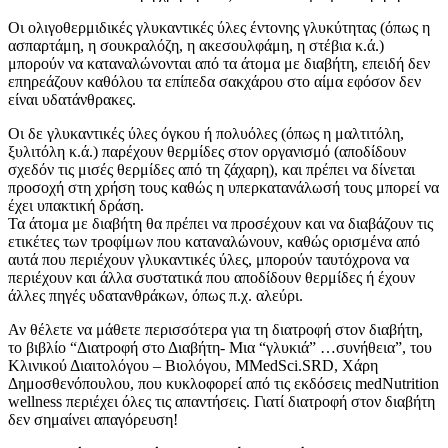
Οι ολιγοθερμιδικές γλυκαντικές ύλες έντονης γλυκύτητας (όπως η
ασπαρτάμη, η σουκραλόζη, η ακεσουλφάμη, η στέβια κ.ά.)
μπορούν να καταναλώνονται από τα άτομα με διαβήτη, επειδή δεν
επηρεάζουν καθόλου τα επίπεδα σακχάρου στο αίμα εφόσον δεν
είναι υδατάνθρακες.
Οι δε γλυκαντικές ύλες όγκου ή πολυόλες (όπως η μαλτιτόλη,
ξυλιτόλη κ.ά.) παρέχουν θερμίδες στον οργανισμό (αποδίδουν
σχεδόν τις μισές θερμίδες από τη ζάχαρη), και πρέπει να δίνεται
προσοχή στη χρήση τους καθώς η υπερκατανάλωσή τους μπορεί να
έχει υπακτική δράση.
Τα άτομα με διαβήτη θα πρέπει να προσέχουν και να διαβάζουν τις
ετικέτες των τροφίμων που καταναλώνουν, καθώς ορισμένα από
αυτά που περιέχουν γλυκαντικές ύλες, μπορούν ταυτόχρονα να
περιέχουν και άλλα συστατικά που αποδίδουν θερμίδες ή έχουν
άλλες πηγές υδατανθράκων, όπως π.χ. αλεύρι.
Αν θέλετε να μάθετε περισσότερα για τη διατροφή στον διαβήτη,
το βιβλίο “Διατροφή στο Διαβήτη- Μια “γλυκιά” …συνήθεια”, του
Κλινικού Διαιτολόγου – Βιολόγου, MMedSci.SRD, Χάρη
Δημοσθενόπουλου, που κυκλοφορεί από τις εκδόσεις medNutrition
wellness περιέχει όλες τις απαντήσεις. Γιατί διατροφή στον διαβήτη
δεν σημαίνει απαγόρευση!