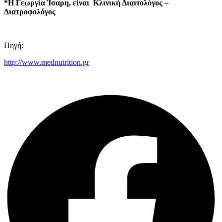
*Η Γεωργία Ίσαρη, είναι Κλινική Διαιτολόγος –
Διατροφολόγος
Πηγή:
http://www.mednutrition.gr