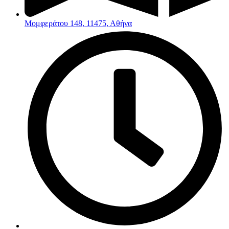
Μομφεράτου 148, 11475, Αθήνα