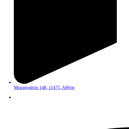
Μομφεράτου 148, 11475, Αθήνα