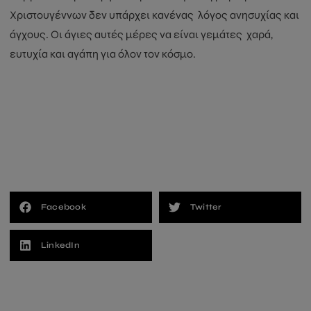
Χριστουγέννων δεν υπάρχει κανένας λόγος ανησυχίας και
ανώνυμη και εθελοντική,
δεν συλλέγει
άγχους. Οι άγιες αυτές μέρες να είναι γεμάτες χαρά,
προσωπικά δεδομένα και τα αποτελέσματα
ευτυχία και αγάπη για όλον τον κόσμο.
θα παρουσιαστούν αποκλειστικά σε
συγκεντρωτική μορφή.
This will close in
13
seconds
Facebook
Twitter
LinkedIn