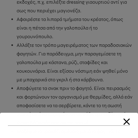
εκδοχές, π.χ. επιλέξτε dressing γιαουρτιού αντί για
σως που περιέχει μαγιονέζα.
Αφαιρέστε τα λιπαρά τμήματα του κρέατος, όπως
είναι η πέτσα από την γαλοπούλα ή το
γουρουνόπουλο.
Αλλάξτε τον τρόπο μαγειρέματος των παραδοσιακών
φαγητών. Για παράδειγμα, μην παραγεμίσετε τη
γαλοπούλα με κάστανα, ρύζι, σταφίδες και
κουκουνάρια. Είναι εξίσου νόστιμη εάν ψηθεί μόνο
με μπαχαρικά στο γκριλ ή στα κάρβουνα.
Αποφύγετε τα σνακ πριν το φαγητό. Είναι πειρασμός
και φορτώνουν τον οργανισμό με θερμίδες, αλλά εάν
αποφασίσετε να τα σερβίρετε, κάντε το τη σωστή
στιγμή αντί να παραμένουν σε κάθε τραπεζάκι επί
ώρες βάζοντάς σας σε πειρασμό.
Μαζέψτε το τραπέζι αμέσως μετά το φαγητό. Το