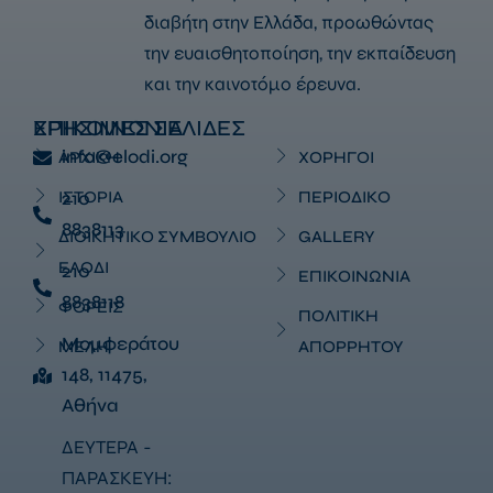
διαβήτη στην Ελλάδα, προωθώντας
την ευαισθητοποίηση, την εκπαίδευση
και την καινοτόμο έρευνα.
ΕΠΙΚΟΙΝΩΝΙΑ
ΧΡΗΣΙΜΕΣ ΣΕΛΙΔΕΣ
info@elodi.org
ΑΡΧΙΚΗ
ΧΟΡΗΓΟΙ
ΙΣΤΟΡΙΑ
210
ΠΕΡΙΟΔΙΚΟ
8838113
ΔΙΟΙΚΗΤΙΚΟ ΣΥΜΒΟΥΛΙΟ
GALLERY
ΕΛΟΔΙ
210
ΕΠΙΚΟΙΝΩΝΙΑ
8838118
ΦΟΡΕΙΣ
ΠΟΛΙΤΙΚΗ
Μομφεράτου
ΜΕΛΗ
ΑΠΟΡΡΗΤΟΥ
148, 11475,
Αθήνα
ΔΕΥΤΕΡΑ -
ΠΑΡΑΣΚΕΥΗ: