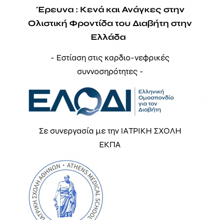
τσιμπολόγημα μετά το γεύμα γίνεται ασυναίσθητα και
Έρευνα : Κενά και Ανάγκες στην
προσθέτει βάρος.
Ολιστική Φροντίδα του Διαβήτη στην
Σερβίρετε στο πιάτο σας τη σωστή ποσότητα
Ελλάδα
επιλεγμένου με σύνεση φαγητού και μη το
- Εστίαση στις καρδιο-νεφρικές
ξαναγεμίσετε. Μην ξεχνάτε ότι το μισό πιάτο πρέπει
συννοσηρότητες -
να αποτελείται από σαλάτα.
Μην δοκιμάζετε απ’ όλα τα διαθέσιμα γλυκά.
Αντικαταστήστε τα με φρούτα ή μοιραστείτε τη μερίδα
με κάποιον άλλον, εάν αποφασίσετε να υποκύψετε
στον πειρασμό.
Σε συνεργασία με την ΙΑΤΡΙΚΗ ΣΧΟΛΗ
Μέτρια κατανάλωση αλκοόλ. Θυμηθείτε ότι η
ΕΚΠΑ
κατανάλωση μεγάλης ποσότητας αλκοόλ, μπορεί να
οδηγήσει σε επικίνδυνες υπογλυκαιμίες.
Εάν έχετε διαγνωστεί με διαβήτη πρόσφατα είναι καλό να
ελέγχετε συχνά τη γλυκόζη του αίματος προκειμένου να
μάθετε πόσο πρέπει να τρώτε και τι είδους τροφές