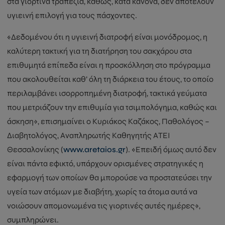
στα γιορτινά τραπέζια, καθώς, κατά κανόνα, δεν αποτελούν
υγιεινή επιλογή για τους πάσχοντες.
«Δεδομένου ότι η υγιεινή διατροφή είναι μονόδρομος, η
καλύτερη τακτική για τη διατήρηση του σακχάρου στα
επιθυμητά επίπεδα είναι η προσκόλληση στο πρόγραμμα
που ακολουθείται καθ’ όλη τη διάρκεια του έτους, το οποίο
περιλαμβάνει ισορροπημένη διατροφή, τακτικά γεύματα
που μετριάζουν την επιθυμία για τσιμπολόγημα, καθώς και
άσκηση», επισημαίνει ο Κυριάκος Καζάκος, Παθολόγος –
Διαβητολόγος, Αναπληρωτής Καθηγητής ΑΤΕΙ
Θεσσαλονίκης (
www.aretaios.gr
). «Επειδή όμως αυτό δεν
είναι πάντα εφικτό, υπάρχουν ορισμένες στρατηγικές η
εφαρμογή των οποίων θα μπορούσε να προστατεύσει την
υγεία των ατόμων με διαβήτη, χωρίς τα άτομα αυτά να
νοιώσουν απομονωμένα τις γιορτινές αυτές ημέρες»,
συμπληρώνει.