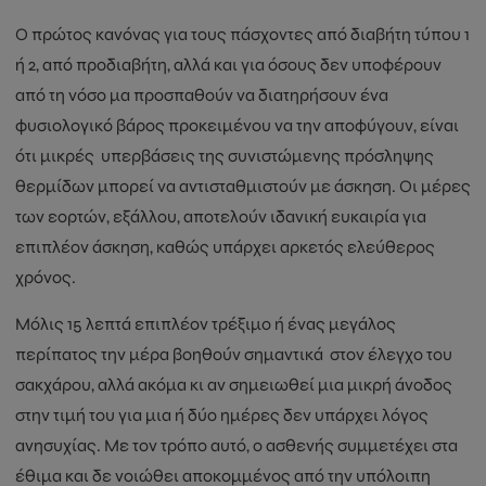
Ο πρώτος κανόνας για τους πάσχοντες από διαβήτη τύπου 1
ή 2, από προδιαβήτη, αλλά και για όσους δεν υποφέρουν
από τη νόσο μα προσπαθούν να διατηρήσουν ένα
φυσιολογικό βάρος προκειμένου να την αποφύγουν, είναι
ότι μικρές υπερβάσεις της συνιστώμενης πρόσληψης
θερμίδων μπορεί να αντισταθμιστούν με άσκηση. Οι μέρες
των εορτών, εξάλλου, αποτελούν ιδανική ευκαιρία για
επιπλέον άσκηση, καθώς υπάρχει αρκετός ελεύθερος
χρόνος.
Μόλις 15 λεπτά επιπλέον τρέξιμο ή ένας μεγάλος
περίπατος την μέρα βοηθούν σημαντικά στον έλεγχο του
σακχάρου, αλλά ακόμα κι αν σημειωθεί μια μικρή άνοδος
στην τιμή του για μια ή δύο ημέρες δεν υπάρχει λόγος
ανησυχίας. Με τον τρόπο αυτό, ο ασθενής συμμετέχει στα
έθιμα και δε νοιώθει αποκομμένος από την υπόλοιπη