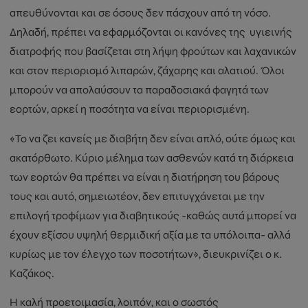
απευθύνονται και σε όσους δεν πάσχουν από τη νόσο.
Δηλαδή, πρέπει να εφαρμόζονται οι κανόνες της υγιεινής
διατροφής που βασίζεται στη λήψη φρούτων και λαχανικών
και στον περιορισμό λιπαρών, ζάχαρης και αλατιού. Όλοι
μπορούν να απολαύσουν τα παραδοσιακά φαγητά των
εορτών, αρκεί η ποσότητα να είναι περιορισμένη.
«Το να ζει κανείς με διαβήτη δεν είναι απλό, ούτε όμως και
ακατόρθωτο. Κύριο μέλημα των ασθενών κατά τη διάρκεια
των εορτών θα πρέπει να είναι η διατήρηση του βάρους
τους και αυτό, σημειωτέον, δεν επιτυγχάνεται με την
επιλογή τροφίμων για διαβητικούς -καθώς αυτά μπορεί να
έχουν εξίσου υψηλή θερμιδική αξία με τα υπόλοιπα- αλλά
κυρίως με τον έλεγχο των ποσοτήτων», διευκρινίζει ο κ.
Καζάκος.
Η καλή προετοιμασία, λοιπόν, και ο σωστός