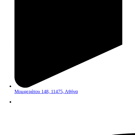
Μομφεράτου 148, 11475, Αθήνα