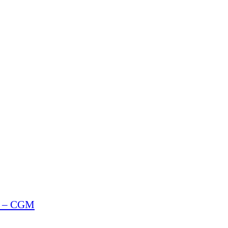
) – CGM