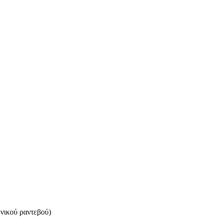
ικού ραντεβού)