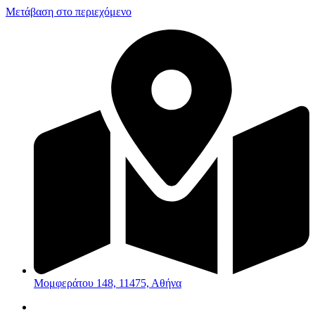
Μετάβαση στο περιεχόμενο
Μομφεράτου 148, 11475, Αθήνα