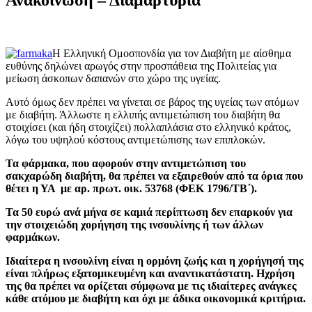
Η Ελληνική Ομοσπονδία για τον Διαβήτη με αίσθημα
ευθύνης δηλώνει αρωγός στην προσπάθεια της Πολιτείας για
μείωση άσκοπων δαπανών στο χώρο της υγείας.
Αυτό όμως δεν πρέπει να γίνεται σε βάρος της υγείας των ατόμων
με διαβήτη. Άλλωστε η ελλιπής αντιμετώπιση του διαβήτη θα
στοιχίσει (και ήδη στοιχίζει) πολλαπλάσια στο ελληνικό κράτος,
λόγω του υψηλού κόστους αντιμετώπισης των επιπλοκών.
Τα φάρμακα, που αφορούν στην αντιμετώπιση του
σακχαρώδη διαβήτη, θα πρέπει να εξαιρεθούν από τα όρια που
θέτει η ΥΑ με αρ. πρωτ. οικ. 53768 (ΦΕΚ 1796/ΤΒ΄).
Τα 50 ευρώ ανά μήνα σε καμιά περίπτωση δεν επαρκούν για
την στοιχειώδη χορήγηση της ινσουλίνης ή των άλλων
φαρμάκων.
Ιδιαίτερα η ινσουλίνη είναι η ορμόνη ζωής και η χορήγησή της
είναι πλήρως εξατομικευμένη και αναντικατάστατη. Hχρήση
της θα πρέπει να ορίζεται σύμφωνα με τις ιδιαίτερες ανάγκες
κάθε ατόμου με διαβήτη και όχι με άδικα οικονομικά κριτήρια.