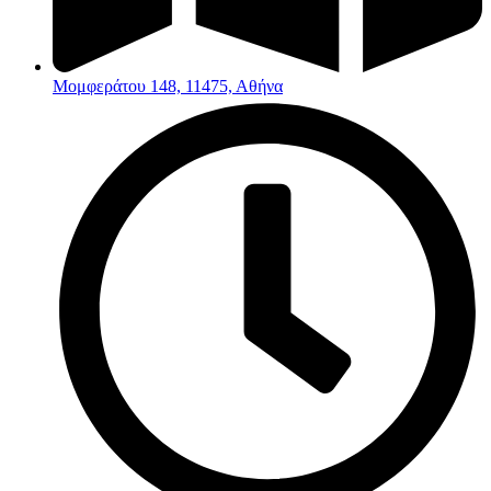
Μομφεράτου 148, 11475, Αθήνα