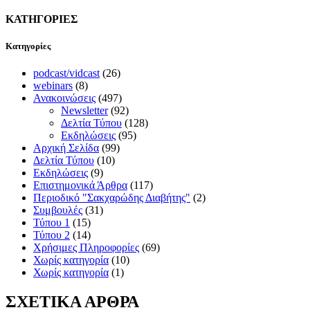
ΚΑΤΗΓΟΡΙΕΣ
Kατηγορίες
podcast/vidcast
(26)
webinars
(8)
Ανακοινώσεις
(497)
Newsletter
(92)
Δελτία Τύπου
(128)
Εκδηλώσεις
(95)
Αρχική Σελίδα
(99)
Δελτία Τύπου
(10)
Εκδηλώσεις
(9)
Επιστημονικά Άρθρα
(117)
Περιοδικό "Σακχαρώδης Διαβήτης"
(2)
Συμβουλές
(31)
Τύπου 1
(15)
Τύπου 2
(14)
Χρήσιμες Πληροφορίες
(69)
Χωρίς κατηγορία
(10)
Χωρίς κατηγορία
(1)
ΣΧΕΤΙΚΑ ΑΡΘΡΑ