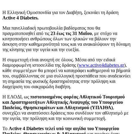
Η Ελληνική Ομοσπονδία για τον Διαβήτη, ξεκινάει τη δράση
Active 4 Diabetes.
Mια πανελλαδική πρωτοβουλία βαδίσματος που θα
πραγματοποιηθεί από τις
23 έως τις 31 Μαΐου
, με στόχο να
κινητοποιήσει ανθρώπους όλων των ηλικιών να βάλουν την
άσκηση στην καθημερινότητά τους και να ανακαλύψουν τη δύναμη
της κίνησης για την υγεία και την ευεξία.
Η συμμετοχή είναι ανοιχτή σε όλους. Μέσα από την ειδικά
διαμορφωμένη ιστοσελίδα της δράσης (
www.active4diabetes.gr
),
κάθε συμμετέχων θα μπορεί να καταγράφει καθημερινά τα βήματά
του, συμβάλλοντας σε μια συλλογική προσπάθεια που αναδεικνύει
τη σημασία της φυσικής δραστηριότητας στην πρόληψη και
διαχείριση του σακχαρώδη διαβήτη.
Η ΕΛΟΔΙ, ως
πιστοποιημένος φορέας Αθλητικού Τουρισμού
και Δραστηριοτήτων Αθλητικής Αναψυχής του Υπουργείου
Παιδείας, Θρησκευμάτων και Αθλητισμού (ΥΠΑΙΘΑ)
,
συνεχίζει να αναπτύσσει δράσεις που συνδέουν τον αθλητισμό με
την υγεία, την πρόληψη και την κοινωνική συμμετοχή.
Το
Active 4 Diabetes
τελεί υπό την αιγίδα του Υπουργείου
Παιδείας, Θρησκευμάτων & Αθλητισμού
και προάγει έναν