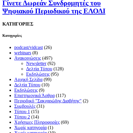
Γίνετε Δωρεάν Συνδρομητές του
Ψηφιακού Περιοδικού της ΕΛΟΔΙ
ΚΑΤΗΓΟΡΙΕΣ
Kατηγορίες
podcast/vidcast
(26)
webinars
(8)
Ανακοινώσεις
(497)
Newsletter
(92)
Δελτία Τύπου
(128)
Εκδηλώσεις
(95)
Αρχική Σελίδα
(99)
Δελτία Τύπου
(10)
Εκδηλώσεις
(9)
Επιστημονικά Άρθρα
(117)
Περιοδικό "Σακχαρώδης Διαβήτης"
(2)
Συμβουλές
(31)
Τύπου 1
(15)
Τύπου 2
(14)
Χρήσιμες Πληροφορίες
(69)
Χωρίς κατηγορία
(1)
Χωρίς κατηγορία
(10)