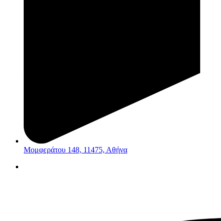
Μομφεράτου 148, 11475, Αθήνα